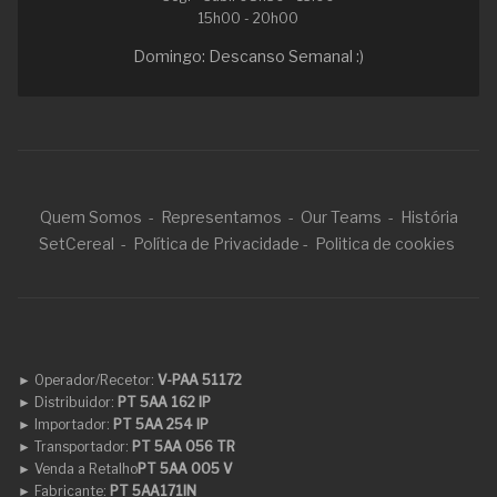
15h00 - 20h00
Domingo: Descanso Semanal :)
Quem Somos
-
Representamos
-
Our Teams
-
História
SetCereal
-
Política de Privacidade
-
Politica de cookies
► Operador/Recetor:
V-PAA 51172
►
Distribuidor:
PT 5AA 162 IP
►
Importador:
PT 5AA 254 IP
►
Transportador:
PT 5AA 056 TR
►
Venda a Retalho
PT 5AA 005 V
►
Fabricante:
PT 5AA171IN