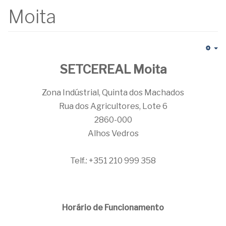
Moita
Em
SETCEREAL Moita
Zona Indústrial, Quinta dos Machados
Rua dos Agricultores, Lote 6
2860-000
Alhos Vedros
Telf.: +351 210 999 358
Horário de Funcionamento