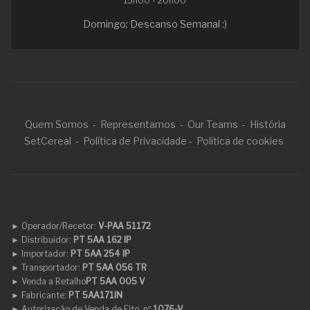
15h00 - 20h00
Domingo: Descanso Semanal :)
Quem Somos
-
Representamos
-
Our Teams
-
História
SetCereal
-
Política de Privacidade
-
Politica de cookies
► Operador/Recetor:
V-PAA 51172
►
Distribuidor:
PT 5AA 162 IP
►
Importador:
PT 5AA 254 IP
►
Transportador:
PT 5AA 056 TR
►
Venda a Retalho
PT 5AA 005 V
►
Fabricante:
PT 5AA171IN
►
Autorização de Venda de Fito. nº
1076-V